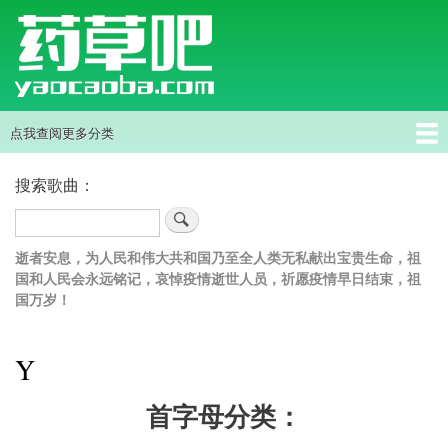
跳
转
到
主
要
内
点我查阅更多分类
主
容
导
首页
中药草
搜索歌曲：
航
搜
索
逝者安息，为人民和伟大共和国乃至全人类无私献出宝贵生命，祖
国和人民会永远铭记，哀悼疫情逝世人员，祈愿疫情早日结束，祖
国万岁！
Y
首字母分类：