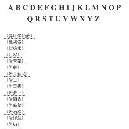
A
B
C
D
E
F
G
H
I
J
K
L
M
N
O
P
Q
R
S
T
U
V
W
X
Y
Z
《异叶鳞始蕨》
《延胡索》
《崖棕根》
《岳桦》
《岩青菜》
《岩酸》
《岩豆藤花》
《岩豆》
《岩藿香》
《岩萝卜》
《岩茴香》
《岩筋菜》
《岩石松》
《岩泽兰》
《岩椒》