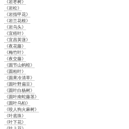
《岩枣树》
《岩松》
《岩指甲花》
《岩兰花根》
《岩乌头》
《宜梧叶》
《宜昌荚蒾》
《夜花藤》
《梅竹叶》
《夜交藤》
《圆节山蚂蝗》
《圆柏叶》
《圆果冷清草》
《圆叶野扁豆》
《圆叶白杨树》
《圆叶南蛇藤茎》
《圆叶乌桕》
《咬人狗火麻树》
《叶底珠》
《叶下花》
《叶上花》