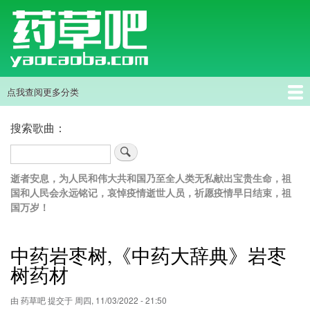
跳
转
到
主
要
内
点我查阅更多分类
主
容
导
首页
中药草
搜索歌曲：
航
搜
索
逝者安息，为人民和伟大共和国乃至全人类无私献出宝贵生命，祖
国和人民会永远铭记，哀悼疫情逝世人员，祈愿疫情早日结束，祖
国万岁！
中药岩枣树,《中药大辞典》岩枣
树药材
由
药草吧
提交于
周四, 11/03/2022 - 21:50