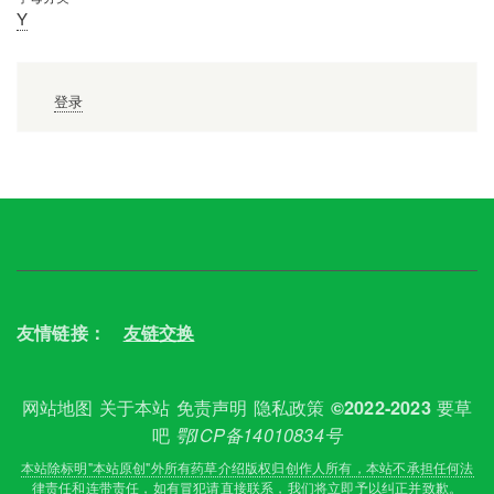
Y
用
登录
户
帐
户
菜
单
友情链接：
友链交换
网站地图
关于本站
免责声明
隐私政策
要草
©2022-2023
吧
鄂ICP备14010834号
本站除标明"本站原创"外所有药草介绍版权归创作人所有，本站不承担任何法
律责任和连带责任，如有冒犯请直接联系，我们将立即予以纠正并致歉。