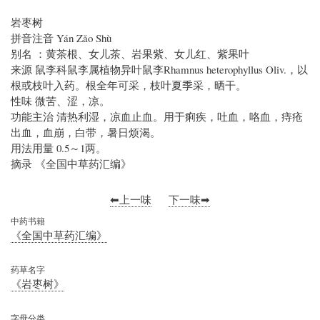
岩枣树
拼音注音 Yán Zǎo Shù
别名 ：黄茶根、女儿茶、岩果紫、女儿红、紫果叶
来源 鼠李科鼠李属植物异叶鼠李Rhamnus heterophyllus Oliv.，以
根或枝叶入药。根全年可采，枝叶夏季采，晒干。
性味 微苦、涩，凉。
功能主治 清热利湿，凉血止血。用于痢疾，吐血，咯血，痔疮
出血，血崩，白带，暑日烦渴。
用法用量 0.5～1两。
摘录 《全国中草药汇编》
⬅上一味
下一味➡
中药书籍
《全国中草药汇编》
药草名字
《岩枣树》
字母分类